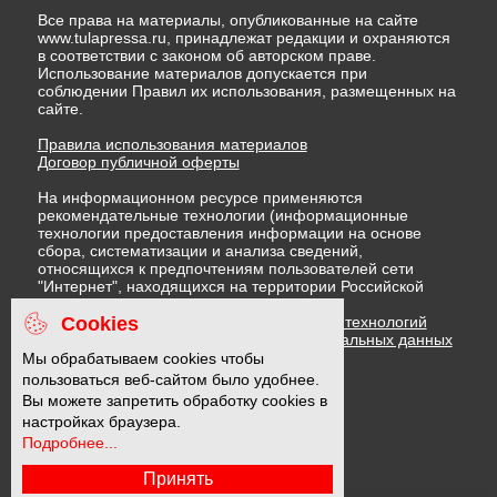
Все права на материалы, опубликованные на сайте
www.tulapressa.ru, принадлежат редакции и охраняются
в соответствии с законом об авторском праве.
Использование материалов допускается при
соблюдении Правил их использования, размещенных на
сайте.
Правила использования материалов
Договор публичной оферты
На информационном ресурсе применяются
рекомендательные технологии (информационные
технологии предоставления информации на основе
сбора, систематизации и анализа сведений,
относящихся к предпочтениям пользователей сети
"Интернет", находящихся на территории Российской
Федерации)
Cookies
Правила применения рекомендательных технологий
Политика в отношении обработки персональных данных
Политика обработки файлов cookie
Мы обрабатываем cookies чтобы
пользоваться веб-сайтом было удобнее.
Вы можете запретить обработку cookies в
16 +
настройках браузера.
Подробнее...
Принять