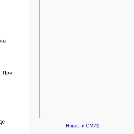
м в
. При
де
Новости СМИ2