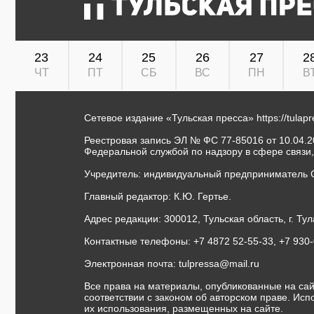
23
24
25
26
27
2
ЧТ
ПТ
СБ
ВС
ПН
В
Сетевое издание «Тульская пресса»
https://tulap
Реестровая запись ЭЛ № ФС 77-85016 от 10.04.20
Федеральной службой по надзору в сфере связи
Учредитель: индивидуальный предприниматель 
Главный редактор: К.Ю. Гертье.
Адрес редакции: 300012, Тульская область, г. Тул
Контактные телефоны: +7 4872 52-55-33, +7 930
Электронная почта:
tulpressa@mail.ru
Все права на материалы, опубликованные на сай
соответствии с законом об авторском праве. Ис
их использования, размещенных на сайте.