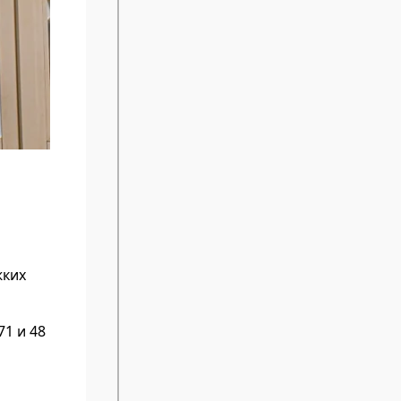
жких
1 и 48