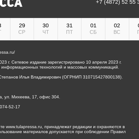
+7 (4872) 52 55 
8
29
30
31
01
02
Т
СР
ЧТ
ПТ
СБ
ВС
ressa.ru/
23 г. Сетевое издание зарегистрировано 10 апреля 2023 г.
, информационных технологий и массовых коммуникаций.
Степанов Илья Владимирович (ОГРНИП 310715427800138).
а, ул. Михеева, 17, офис 304.
-074-52-17
те www.tulapressa.ru, принадлежат редакции и охраняются в
пользование материалов допускается при соблюдении Правил