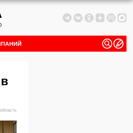
МПАНИЙ
 в
 область