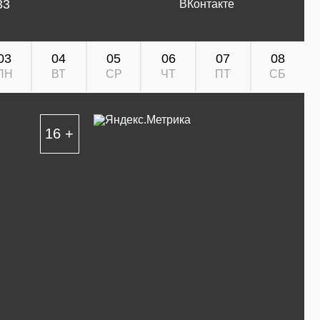
33
ВКонтакте
03
04
05
06
07
08
ПН
ВТ
СР
ЧТ
ПТ
СБ
16 +