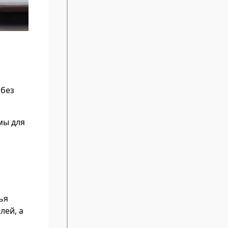
 без
мы для
ья
лей, а