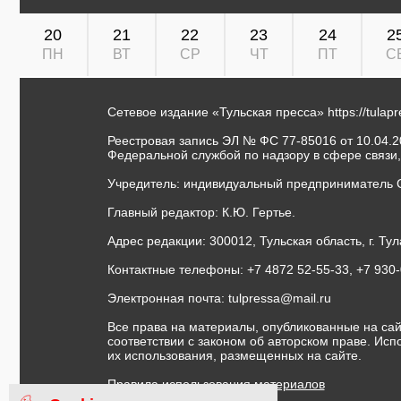
20
21
22
23
24
2
ПН
ВТ
СР
ЧТ
ПТ
С
Сетевое издание «Тульская пресса»
https://tulap
Реестровая запись ЭЛ № ФС 77-85016 от 10.04.20
Федеральной службой по надзору в сфере связи
Учредитель: индивидуальный предприниматель 
Главный редактор: К.Ю. Гертье.
Адрес редакции: 300012, Тульская область, г. Тул
Контактные телефоны: +7 4872 52-55-33, +7 930
Электронная почта:
tulpressa@mail.ru
Все права на материалы, опубликованные на сай
соответствии с законом об авторском праве. Ис
их использования, размещенных на сайте.
Правила использования материалов
Договор публичной оферты