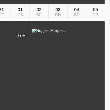
31
01
02
03
04
05
ПТ
СБ
ВС
ПН
ВТ
СР
16 +