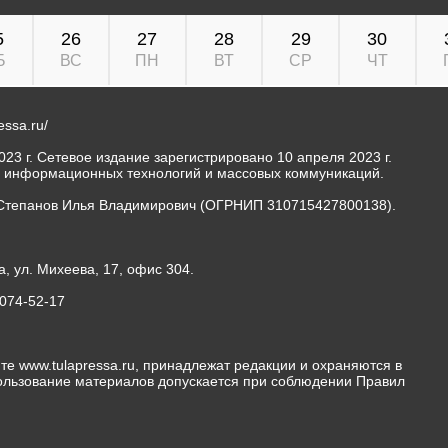
5
26
27
28
29
30
Б
ВС
ПН
ВТ
СР
ЧТ
ressa.ru/
23 г. Сетевое издание зарегистрировано 10 апреля 2023 г.
, информационных технологий и массовых коммуникаций.
Степанов Илья Владимирович (ОГРНИП 310715427800138).
а, ул. Михеева, 17, офис 304.
-074-52-17
те www.tulapressa.ru, принадлежат редакции и охраняются в
пользование материалов допускается при соблюдении Правил