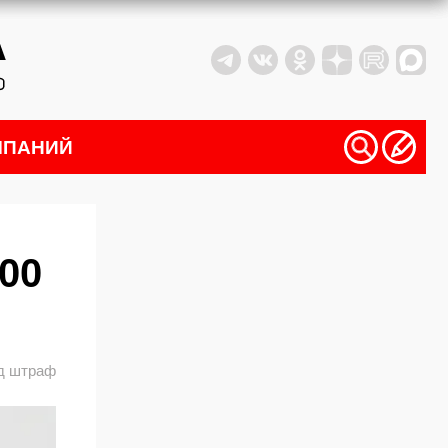
МПАНИЙ
00
д штраф