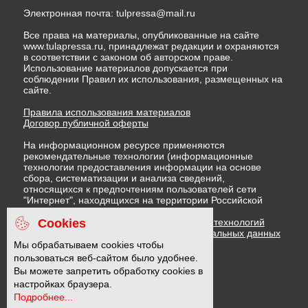
Электронная почта:
tulpressa@mail.ru
Все права на материалы, опубликованные на сайте
www.tulapressa.ru, принадлежат редакции и охраняются
в соответствии с законом об авторском праве.
Использование материалов допускается при
соблюдении Правил их использования, размещенных на
сайте.
Правила использования материалов
Договор публичной оферты
На информационном ресурсе применяются
рекомендательные технологии (информационные
технологии предоставления информации на основе
сбора, систематизации и анализа сведений,
относящихся к предпочтениям пользователей сети
"Интернет", находящихся на территории Российской
Федерации)
Cookies
Правила применения рекомендательных технологий
Политика в отношении обработки персональных данных
Политика обработки файлов cookie
Мы обрабатываем cookies чтобы
пользоваться веб-сайтом было удобнее.
Вы можете запретить обработку cookies в
16 +
настройках браузера.
Подробнее...