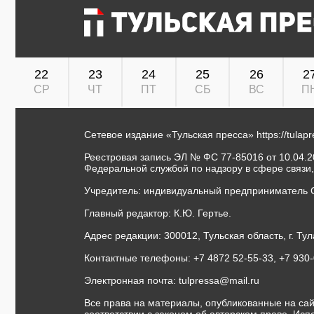
22
23
24
25
26
2
СР
ЧТ
ПТ
СБ
ВС
П
Сетевое издание «Тульская пресса»
https://tulap
Реестровая запись ЭЛ № ФС 77-85016 от 10.04.20
Федеральной службой по надзору в сфере связи
Учредитель: индивидуальный предприниматель 
Главный редактор: К.Ю. Гертье.
Адрес редакции: 300012, Тульская область, г. Тул
Контактные телефоны: +7 4872 52-55-33, +7 930
Электронная почта:
tulpressa@mail.ru
Все права на материалы, опубликованные на сай
соответствии с законом об авторском праве. Ис