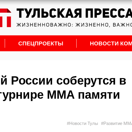
СПЕЦПРОЕКТЫ
НОВОСТИ КО
й России соберутся в
турнире MMA памяти
#Новости Тулы
#Развитие ММА