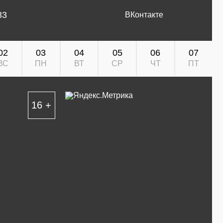
33
ВКонтакте
02
03
04
05
06
07
ВС
ПН
ВТ
СР
ЧТ
ПТ
16 +