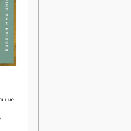
альные
н,