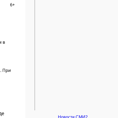
6+
м в
. При
де
Новости СМИ2