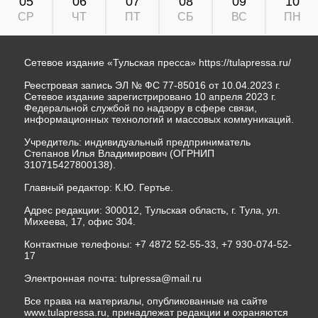
05
06
07
08
09
10
СР
ЧТ
ПТ
СБ
ВС
ПН
Сетевое издание «Тульская пресса»
https://tulapressa.ru/
Реестровая запись ЭЛ № ФС 77-85016 от 10.04.2023 г.
Сетевое издание зарегистрировано 10 апреля 2023 г.
Федеральной службой по надзору в сфере связи,
информационных технологий и массовых коммуникаций.
Учредитель: индивидуальный предприниматель
Степанов Илья Владимирович (ОГРНИП
310715427800138).
Главный редактор: К.Ю. Гертье.
Адрес редакции: 300012, Тульская область, г. Тула, ул.
Михеева, 17, офис 304.
Контактные телефоны: +7 4872 52-55-33, +7 930-074-52-
17
Электронная почта:
tulpressa@mail.ru
Все права на материалы, опубликованные на сайте
www.tulapressa.ru, принадлежат редакции и охраняются