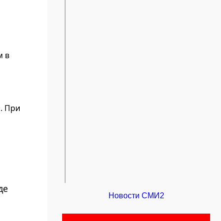
м в
. При
де
Новости СМИ2