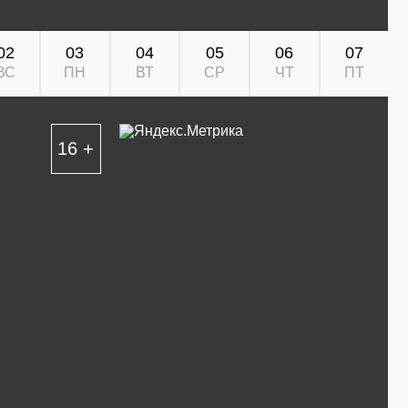
02
03
04
05
06
07
ВС
ПН
ВТ
СР
ЧТ
ПТ
16 +