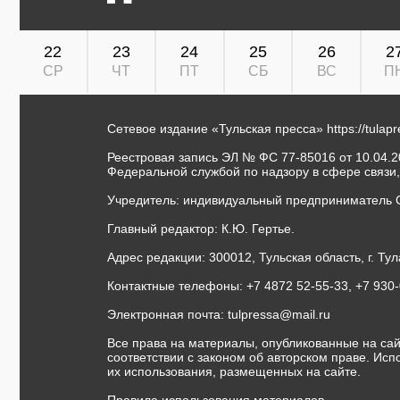
22
23
24
25
26
2
СР
ЧТ
ПТ
СБ
ВС
П
Сетевое издание «Тульская пресса»
https://tulap
Реестровая запись ЭЛ № ФС 77-85016 от 10.04.20
Федеральной службой по надзору в сфере связи
Учредитель: индивидуальный предприниматель 
Главный редактор: К.Ю. Гертье.
Адрес редакции: 300012, Тульская область, г. Тул
Контактные телефоны: +7 4872 52-55-33, +7 930
Электронная почта:
tulpressa@mail.ru
Все права на материалы, опубликованные на сай
соответствии с законом об авторском праве. Ис
их использования, размещенных на сайте.
Правила использования материалов