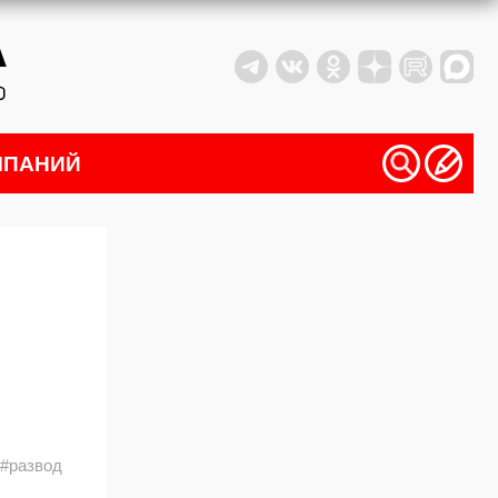
МПАНИЙ
#развод