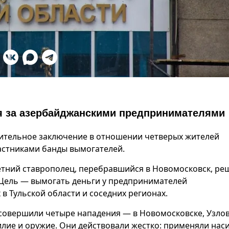
я за азербайджанскими предпринимателями
нительное заключение в отношении четверых жителей
астниками банды вымогателей.
-летний ставрополец, перебравшийся в Новомосковск, ре
 Цель — вымогать деньги у предпринимателей
 Тульской области и соседних регионах.
Г совершили четыре нападения — в Новомосковске, Узло
силие и оружие. Они действовали жестко: применяли нас