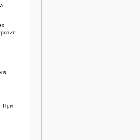
на
ех
грозит
м в
. При