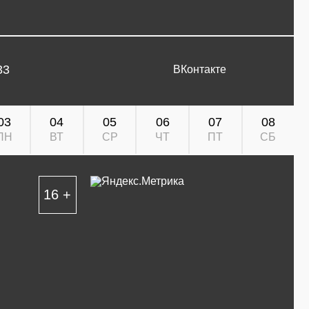
33
ВКонтакте
03
04
05
06
07
08
ПН
ВТ
СР
ЧТ
ПТ
СБ
16 +