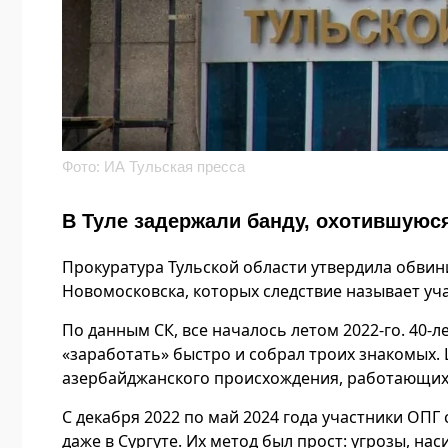
Фото: ИА Тульская пресса
В Туле задержали банду, охотившуюс
Прокуратура Тульской области утвердила обви
Новомосковска, которых следствие называет уч
По данным СК, все началось летом 2022-го. 40
«заработать» быстро и собрал троих знакомых.
азербайджанского происхождения, работающих в
С декабря 2022 по май 2024 года участники ОП
даже в Сургуте. Их метод был прост: угрозы, на