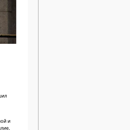
шил
вой и
илие,