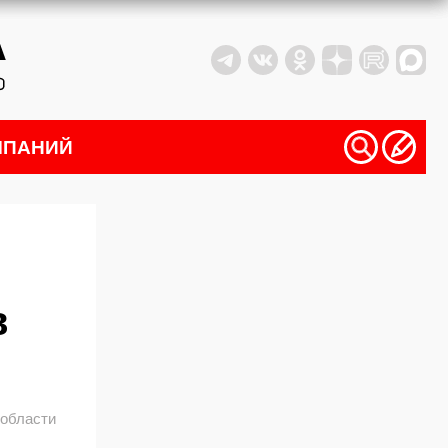
МПАНИЙ
в
 области