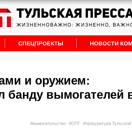
СПЕЦПРОЕКТЫ
НОВОСТИ КО
зами и оружием:
л банду вымогателей 
#вымогательство
#ОПГ
#прокуратура Тульской