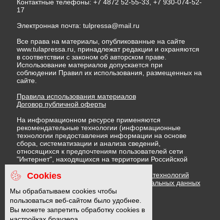
Контактные телефоны: +7 4872 52-55-33, +7 930-074-52-
17
Электронная почта:
tulpressa@mail.ru
Все права на материалы, опубликованные на сайте
www.tulapressa.ru, принадлежат редакции и охраняются
в соответствии с законом об авторском праве.
Использование материалов допускается при
соблюдении Правил их использования, размещенных на
сайте.
Правила использования материалов
Договор публичной оферты
На информационном ресурсе применяются
рекомендательные технологии (информационные
технологии предоставления информации на основе
сбора, систематизации и анализа сведений,
относящихся к предпочтениям пользователей сети
"Интернет", находящихся на территории Российской
Федерации)
Cookies
Правила применения рекомендательных технологий
Политика в отношении обработки персональных данных
Политика обработки файлов cookie
Мы обрабатываем cookies чтобы
пользоваться веб-сайтом было удобнее.
Вы можете запретить обработку cookies в
16 +
настройках браузера.