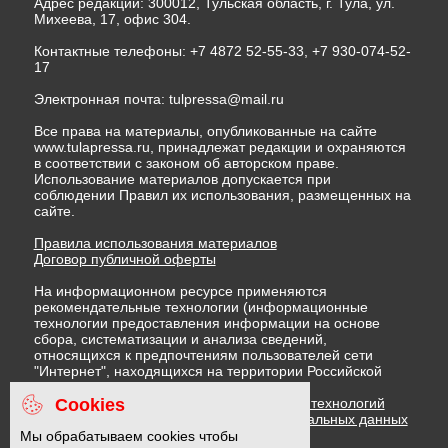
Адрес редакции: 300012, Тульская область, г. Тула, ул.
Михеева, 17, офис 304.
Контактные телефоны: +7 4872 52-55-33, +7 930-074-52-
17
Электронная почта:
tulpressa@mail.ru
Все права на материалы, опубликованные на сайте
www.tulapressa.ru, принадлежат редакции и охраняются
в соответствии с законом об авторском праве.
Использование материалов допускается при
соблюдении Правил их использования, размещенных на
сайте.
Правила использования материалов
Договор публичной оферты
На информационном ресурсе применяются
рекомендательные технологии (информационные
технологии предоставления информации на основе
сбора, систематизации и анализа сведений,
относящихся к предпочтениям пользователей сети
"Интернет", находящихся на территории Российской
Федерации)
Cookies
Правила применения рекомендательных технологий
Политика в отношении обработки персональных данных
Политика обработки файлов cookie
Мы обрабатываем cookies чтобы