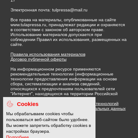
17
Электронная почта:
tulpressa@mail.ru
Все права на материалы, опубликованные на сайте
www.tulapressa.ru, принадлежат редакции и охраняются
в соответствии с законом об авторском праве.
Использование материалов допускается при
соблюдении Правил их использования, размещенных на
сайте.
Правила использования материалов
Договор публичной оферты
На информационном ресурсе применяются
рекомендательные технологии (информационные
технологии предоставления информации на основе
сбора, систематизации и анализа сведений,
относящихся к предпочтениям пользователей сети
"Интернет", находящихся на территории Российской
Федерации)
Cookies
Правила применения рекомендательных технологий
Политика в отношении обработки персональных данных
Политика обработки файлов cookie
Мы обрабатываем cookies чтобы
пользоваться веб-сайтом было удобнее.
Вы можете запретить обработку cookies в
16 +
настройках браузера.
Подробнее...