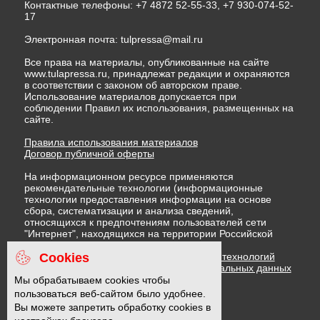
Контактные телефоны: +7 4872 52-55-33, +7 930-074-52-
17
Электронная почта:
tulpressa@mail.ru
Все права на материалы, опубликованные на сайте
www.tulapressa.ru, принадлежат редакции и охраняются
в соответствии с законом об авторском праве.
Использование материалов допускается при
соблюдении Правил их использования, размещенных на
сайте.
Правила использования материалов
Договор публичной оферты
На информационном ресурсе применяются
рекомендательные технологии (информационные
технологии предоставления информации на основе
сбора, систематизации и анализа сведений,
относящихся к предпочтениям пользователей сети
"Интернет", находящихся на территории Российской
Федерации)
Cookies
Правила применения рекомендательных технологий
Политика в отношении обработки персональных данных
Политика обработки файлов cookie
Мы обрабатываем cookies чтобы
пользоваться веб-сайтом было удобнее.
Вы можете запретить обработку cookies в
16 +