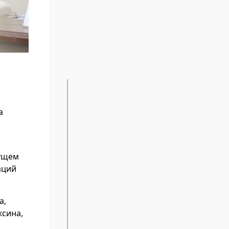
а
кущем
аций
а,
ксина,