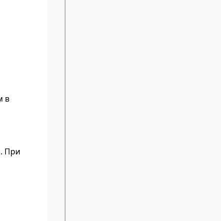
м в
. При