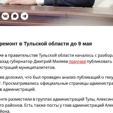
емонт в Тульской области до 9 мая
е в правительстве Тульской области началось с разбор
назад губернатор Дмитрий Миляев
поручил
публиковать
нистраций муниципалитетов.
ев доложил, что был проведен анализ публикаций о те
ог. Просматривались официальные страницы администр
ав администраций.
нте разместили в группах администраций Тулы, Алексин
о районов. Есть также посты у глав администраций Але
йона.