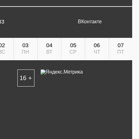
33
ВКонтакте
02
03
04
05
06
07
ВС
ПН
ВТ
СР
ЧТ
ПТ
16 +