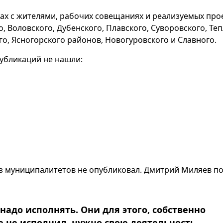
чах с жителями, рабочих совещаниях и реализуемых прое
, Воловского, Дубенского, Плавского, Суворовского, Теп
го, Ясногорского районов, Новогуровского и Славного.
публикаций не нашли:
из муниципалитетов не опубликовал. Дмитрий Миляев п
надо исполнять. Они для этого, собственно
ие не исполнил, нужно свою деятельность