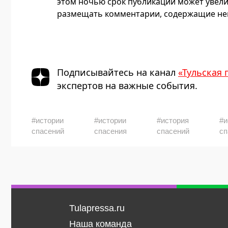
этом ночью срок публикации может увели
размещать комментарии, содержащие нец
Подписывайтесь на канал
«Тульская 
экспертов на важные события.
#истории
#истории
#история
#и
спасений
спасения
спасений
сп
Tulapressa.ru
Наша команда