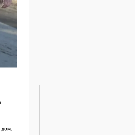
и
 дом.