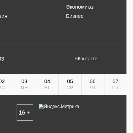
Экономика
вия
Бизнес
33
ВКонтакте
02
03
04
05
06
07
ВС
ПН
ВТ
СР
ЧТ
ПТ
16 +