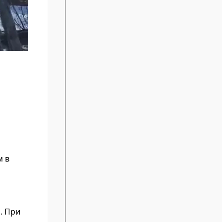
м в
. При