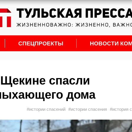
СПЕЦПРОЕКТЫ
НОВОСТИ КО
 Щекине спасли
олыхающего дома
#истории спасений
#истории спасения
#история 