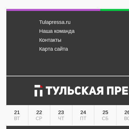
Tulapressa.ru
Наша команда
Контакты
Карта сайта
21
22
23
24
25
2
ВТ
СР
ЧТ
ПТ
СБ
В