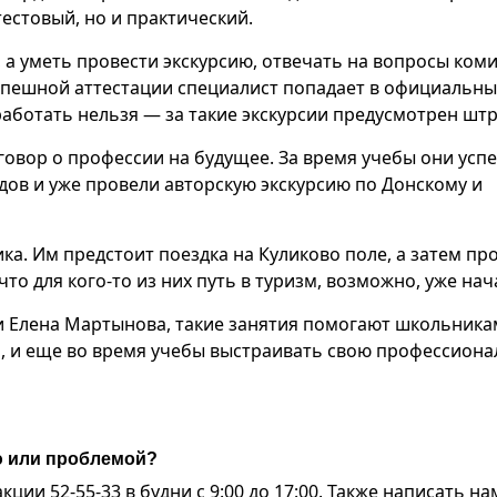
тестовый, но и практический.
 а уметь провести экскурсию, отвечать на вопросы коми
успешной аттестации специалист попадает в официальн
 работать нельзя — за такие экскурсии предусмотрен шт
говор о профессии на будущее. За время учебы они усп
дов и уже провели авторскую экскурсию по Донскому и
ка. Им предстоит поездка на Куликово поле, а затем пр
то для кого-то из них путь в туризм, возможно, уже нач
и Елена Мартынова, такие занятия помогают школьника
ль, и еще во время учебы выстраивать свою профессион
ю или проблемой?
ии 52-55-33 в будни с 9:00 до 17:00. Также написать на