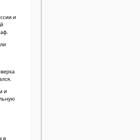
ссии и
ый
раф.
ели
оверка
ался.
м и
альную
м в