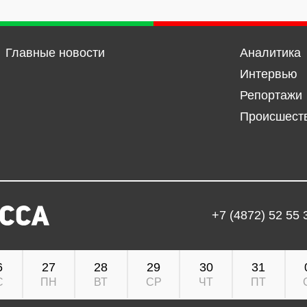
Главные новости
Аналитика
Интервью
Репортажи
Происшест
+7 (4872) 52 55 
6
27
28
29
30
31
С
ПН
ВТ
СР
ЧТ
ПТ