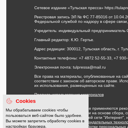
Сетевое издание «Тульская пресса»
https://tulap
Реестровая запись ЭЛ № ФС 77-85016 от 10.04.20
Федеральной службой по надзору в сфере связи
Учредитель: индивидуальный предприниматель 
Главный редактор: К.Ю. Гертье.
Адрес редакции: 300012, Тульская область, г. Тул
Контактные телефоны: +7 4872 52-55-33, +7 930
Электронная почта:
tulpressa@mail.ru
Все права на материалы, опубликованные на сай
соответствии с законом об авторском праве. Ис
их использования, размещенных на сайте.
Правила использования материалов
Договор публичной оферты
Cookies
На информационном ресурсе применяются реко
Мы обрабатываем cookies чтобы
предоставления информации на основе сбора, с
пользоваться веб-сайтом было удобнее.
предпочтениям пользователей сети "Интернет",
Вы можете запретить обработку cookies в
Правила применения рекомендательных техноло
настройках браузера.
Политика в отношении обработки персональных