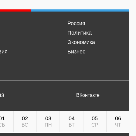
Россия
Политика
Экономика
вия
Бизнес
33
ВКонтакте
01
02
03
04
05
06
СБ
ВС
ПН
ВТ
СР
ЧТ