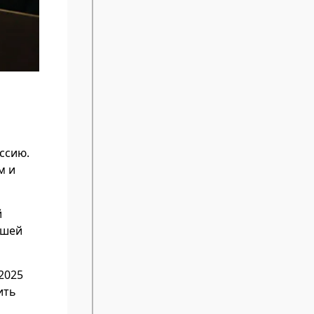
ссию.
м и
й
ошей
2025
ить