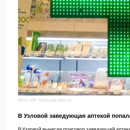
Фото: ИА Тульская пресса
В Узловой заведующая аптекой попал
В Узловой вынесли приговор заведующей аптек