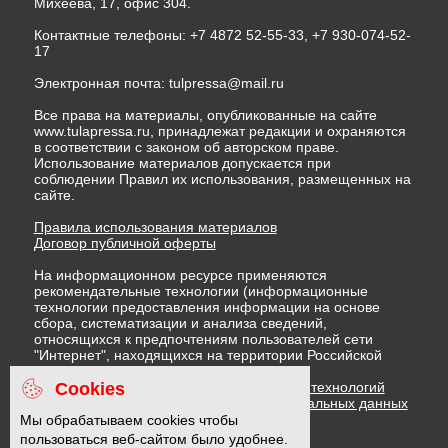
Михеева, 17, офис 304.
Контактные телефоны: +7 4872 52-55-33, +7 930-074-52-
17
Электронная почта:
tulpressa@mail.ru
Все права на материалы, опубликованные на сайте
www.tulapressa.ru, принадлежат редакции и охраняются
в соответствии с законом об авторском праве.
Использование материалов допускается при
соблюдении Правил их использования, размещенных на
сайте.
Правила использования материалов
Договор публичной оферты
На информационном ресурсе применяются
рекомендательные технологии (информационные
технологии предоставления информации на основе
сбора, систематизации и анализа сведений,
относящихся к предпочтениям пользователей сети
"Интернет", находящихся на территории Российской
Федерации)
Cookies
Правила применения рекомендательных технологий
Политика в отношении обработки персональных данных
Политика обработки файлов cookie
Мы обрабатываем cookies чтобы
пользоваться веб-сайтом было удобнее.