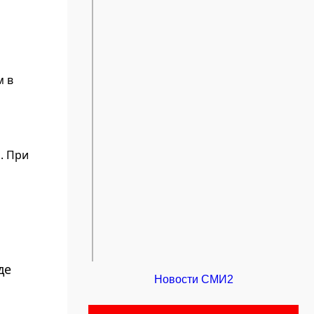
м в
. При
де
Новости СМИ2