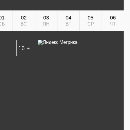
01
02
03
04
05
06
СБ
ВС
ПН
ВТ
СР
ЧТ
16 +