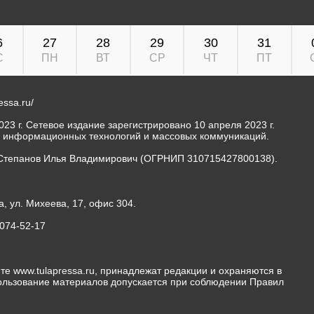
6
27
28
29
30
31
С
ПН
ВТ
СР
ЧТ
ПТ
ressa.ru/
23 г. Сетевое издание зарегистрировано 10 апреля 2023 г.
, информационных технологий и массовых коммуникаций.
Степанов Илья Владимирович (ОГРНИП 310715427800138).
а, ул. Михеева, 17, офис 304.
-074-52-17
те www.tulapressa.ru, принадлежат редакции и охраняются в
пользование материалов допускается при соблюдении Правил