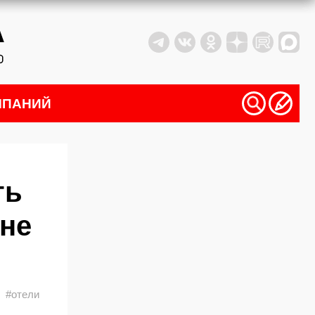
МПАНИЙ
ть
 не
#отели