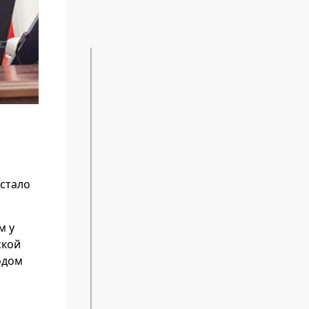
 стало
м у
ской
одом