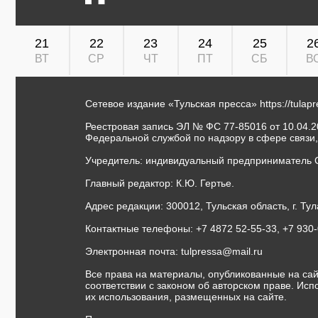
21
22
23
24
25
2
ВТ
СР
ЧТ
ПТ
СБ
В
Сетевое издание «Тульская пресса»
https://tulap
Реестровая запись ЭЛ № ФС 77-85016 от 10.04.20
Федеральной службой по надзору в сфере связи
Учредитель: индивидуальный предприниматель 
Главный редактор: К.Ю. Гертье.
Адрес редакции: 300012, Тульская область, г. Тул
Контактные телефоны: +7 4872 52-55-33, +7 930
Электронная почта:
tulpressa@mail.ru
Все права на материалы, опубликованные на сай
соответствии с законом об авторском праве. Ис
их использования, размещенных на сайте.