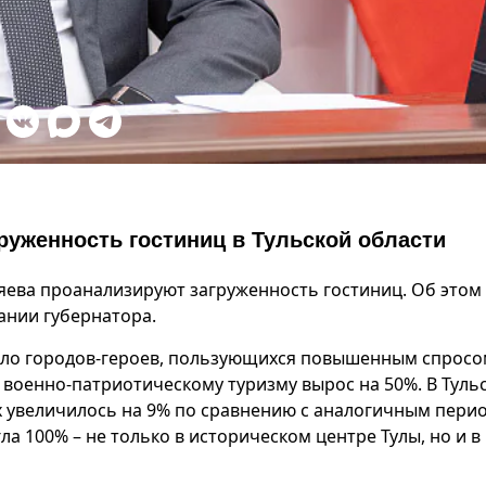
руженность гостиниц в Тульской области
яева проанализируют загруженность гостиниц. Об этом
ании губернатора.
сло городов‑героев, пользующихся повышенным спросо
 военно-патриотическому туризму вырос на 50%. В Туль
х увеличилось на 9% по сравнению с аналогичным пери
ла 100% – не только в историческом центре Тулы, но и в