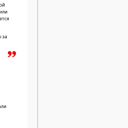
ой
тили
ется
 за
али