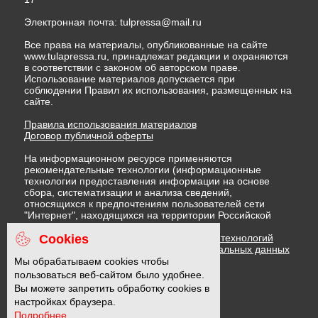
Электронная почта:
tulpressa@mail.ru
Все права на материалы, опубликованные на сайте
www.tulapressa.ru, принадлежат редакции и охраняются
в соответствии с законом об авторском праве.
Использование материалов допускается при
соблюдении Правил их использования, размещенных на
сайте.
Правила использования материалов
Договор публичной оферты
На информационном ресурсе применяются
рекомендательные технологии (информационные
технологии предоставления информации на основе
сбора, систематизации и анализа сведений,
относящихся к предпочтениям пользователей сети
"Интернет", находящихся на территории Российской
Федерации)
Cookies
Правила применения рекомендательных технологий
Политика в отношении обработки персональных данных
Политика обработки файлов cookie
Мы обрабатываем cookies чтобы
пользоваться веб-сайтом было удобнее.
Вы можете запретить обработку cookies в
16 +
настройках браузера.
Подробнее...