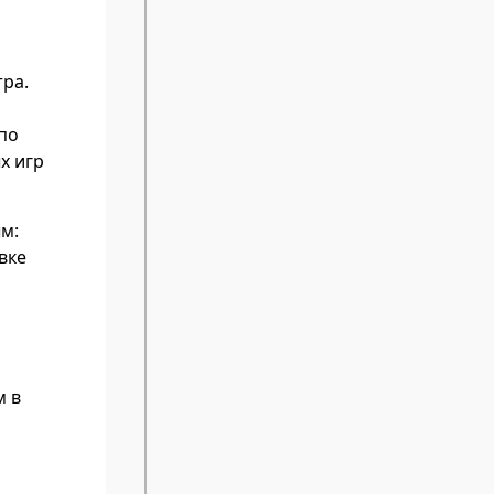
тра.
по
х игр
м:
вке
м в