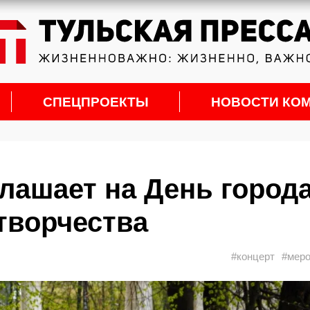
СПЕЦПРОЕКТЫ
НОВОСТИ КО
лашает на День города
творчества
#концерт
#меро