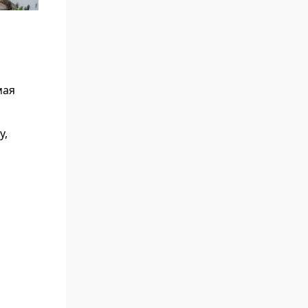
мая
у,