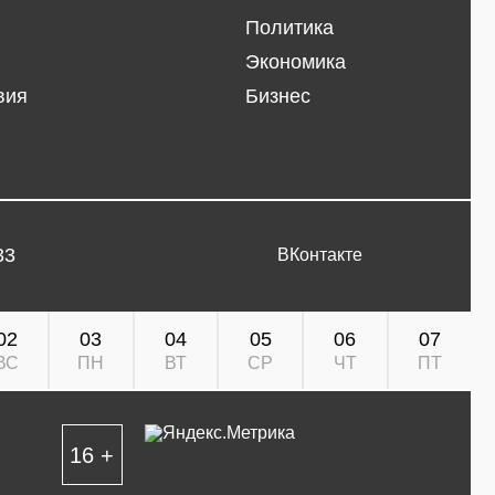
Политика
Экономика
вия
Бизнес
33
ВКонтакте
02
03
04
05
06
07
ВС
ПН
ВТ
СР
ЧТ
ПТ
16 +