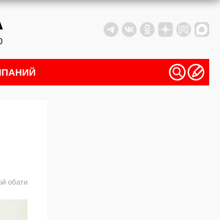
МПАНИЙ
ой обати