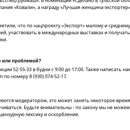
ьсспецтрубмаш». В номинации «Сделано в Тульской обл
мпания «Ковали», а награду «Лучшая женщина-экспортер
етили, что по нацпроекту «Экспорт» малому и среднем
ей, участвовать в международных выставках и получать
ки.
ю или проблемой?
ии 52-55-33 в будни с 9:00 до 17:00. Также написать на
по номеру 8 (930) 074-52-17.
яются модератором, это может занять некоторое время
чиваться. Будьте внимательны - по закону мы не можем
ензурную лексику и оскорбления.