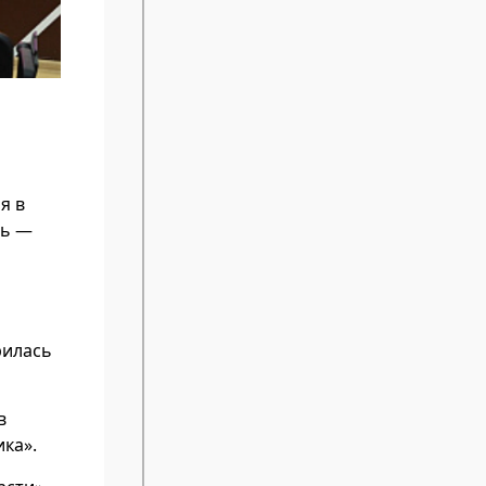
я в
ль —
рилась
в
ка».