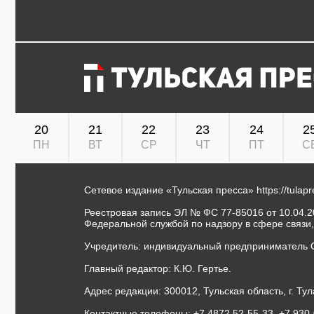
20
21
22
23
24
2
ПН
ВТ
СР
ЧТ
ПТ
С
Сетевое издание «Тульская пресса»
https://tulap
Реестровая запись ЭЛ № ФС 77-85016 от 10.04.20
Федеральной службой по надзору в сфере связи
Учредитель: индивидуальный предприниматель 
Главный редактор: К.Ю. Гертье.
Адрес редакции: 300012, Тульская область, г. Тул
Контактные телефоны: +7 4872 52-55-33, +7 930