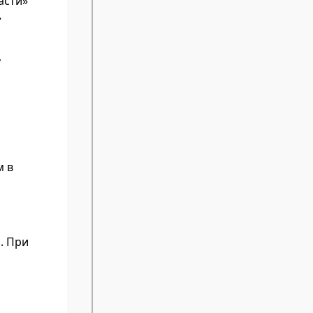
асти»
»
у
м в
. При