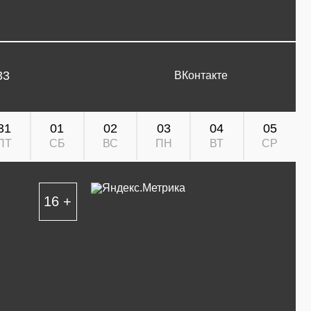
33
ВКонтакте
31
01
02
03
04
05
ПТ
СБ
ВС
ПН
ВТ
СР
16 +