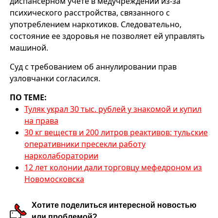
диспансерном учете в медучреждении из-за
психического расстройства, связанного с
употреблением наркотиков. Следовательно,
состояние ее здоровья не позволяет ей управлять
машиной.
Суд с требованием об аннулировании прав
узловчанки согласился.
ПО ТЕМЕ:
Туляк украл 30 тыс. рублей у знакомой и купил
на права
30 кг веществ и 200 литров реактивов: тульские
оперативники пресекли работу
нарколаборатории
12 лет колонии дали торговцу мефедроном из
Новомосковска
Хотите поделиться интересной новостью
или проблемой?