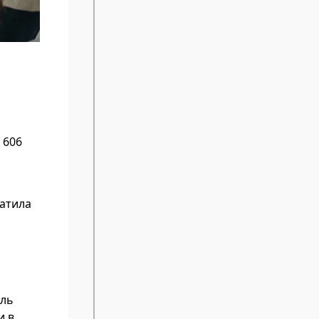
 606
ватила
ель
и в