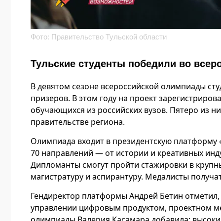
Фото: Правительство Тульской области
Тульские студенты победили во все
В девятом сезоне всероссийской олимпиады ст
призеров. В этом году на проект зарегистриров
обучающихся из российских вузов. Пятеро из ни
правительстве региона.
Олимпиада входит в президентскую платформу «
70 направлений — от истории и креативных инду
Дипломанты смогут пройти стажировки в крупны
магистратуру и аспирантуру. Медалисты получа
Гендиректор платформы Андрей Бетин отметил, 
управлении цифровым продуктом, проектном м
олимпиады Валерия Касамара добавила: высокие