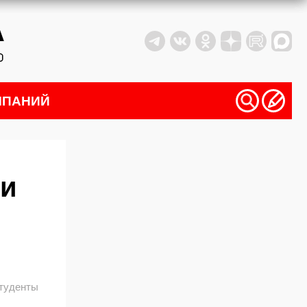
МПАНИЙ
ли
туденты