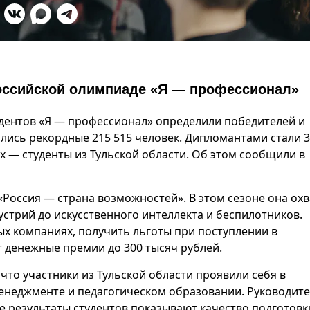
российской олимпиаде «Я — профессионал»
удентов «Я — профессионал» определили победителей и
ались рекордные 215 515 человек. Дипломантами стали 3
х — студенты из Тульской области. Об этом сообщили в
Россия — страна возможностей». В этом сезоне она ох
стрий до искусственного интеллекта и беспилотников.
х компаниях, получить льготы при поступлении в
т денежные премии до 300 тысяч рублей.
что участники из Тульской области проявили себя в
енеджменте и педагогическом образовании. Руководит
 результаты студентов показывают качество подготовк