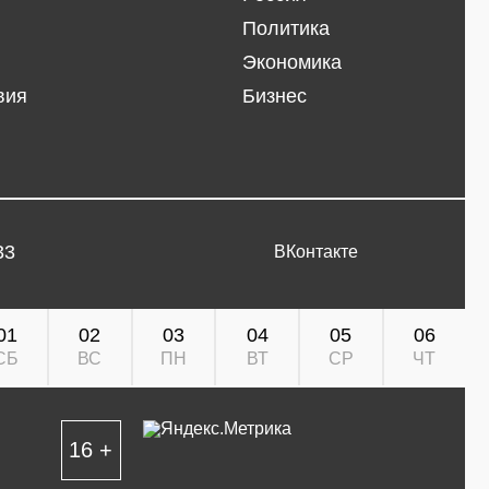
Политика
Экономика
вия
Бизнес
33
ВКонтакте
01
02
03
04
05
06
СБ
ВС
ПН
ВТ
СР
ЧТ
16 +