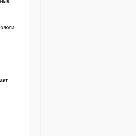
зные
тологи-
ает