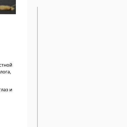
стной
лога,
лаз и