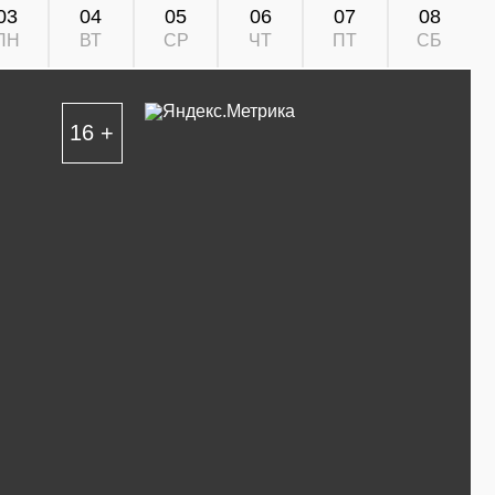
03
04
05
06
07
08
ПН
ВТ
СР
ЧТ
ПТ
СБ
16 +