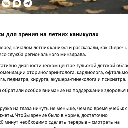
и для зрения на летних каникулах
еред началом летних каникул и рассказали, как сберечь
есс-служба регионального минздрава.
тативно-диагностическом центре Тульской детской обла
омендации оториноларинголога, кардиолога, офтальмо
а, педиатра, хирурга, акушера-гинеколога и психиатра.
 обратили особое внимание на поддержание здоровья г
рузка на глаза ничуть не меньше, чем во время учебы: с
жеты. Чтобы зрение было в норме, достаточно
0 минут необходимо сделать перерыв – смотреть на