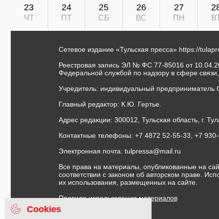
23
24
25
26
27
2
ЧТ
ПТ
СБ
ВС
ПН
В
Сетевое издание «Тульская пресса»
https://tulap
Реестровая запись ЭЛ № ФС 77-85016 от 10.04.20
Федеральной службой по надзору в сфере связи
Учредитель: индивидуальный предприниматель 
Главный редактор: К.Ю. Гертье.
Адрес редакции: 300012, Тульская область, г. Тул
Контактные телефоны: +7 4872 52-55-33, +7 930
Электронная почта:
tulpressa@mail.ru
Все права на материалы, опубликованные на сай
соответствии с законом об авторском праве. Ис
их использования, размещенных на сайте.
Правила использования материалов
Договор публичной оферты
Cookies