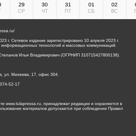
8
29
30
31
01
02
Т
СР
ЧТ
ПТ
СБ
ВС
ressa.ru/
23 г. Сетевое издание зарегистрировано 10 апреля 2023 г.
, информационных технологий и массовых коммуникаций.
Степанов Илья Владимирович (ОГРНИП 310715427800138).
а, ул. Михеева, 17, офис 304.
-074-52-17
те www.tulapressa.ru, принадлежат редакции и охраняются в
пользование материалов допускается при соблюдении Правил