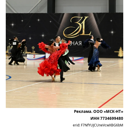
Реклама. ООО «МСК-НТ»
ИНН 7734699480
erid: F7NfYUJCUneVcwXBG6bM