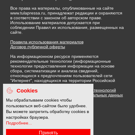
Все права на материалы, опубликованные на сайте
www.tulapressa.ru, принадлежат редакции и охраняются
в соответствии с законом об авторском праве.
Использование материалов допускается при
соблюдении Правил их использования, размещенных на
сайте.
Правила использования материалов
Договор публичной оферты
На информационном ресурсе применяются
рекомендательные технологии (информационные
технологии предоставления информации на основе
сбора, систематизации и анализа сведений,
относящихся к предпочтениям пользователей сети
"Интернет", находящихся на территории Российской
Федерации)
Cookies
Правила применения рекомендательных технологий
Политика в отношении обработки персональных данных
Политика обработки файлов cookie
Мы обрабатываем cookies чтобы
пользоваться веб-сайтом было удобнее.
Вы можете запретить обработку cookies в
16 +
настройках браузера.
Подробнее...
Принять