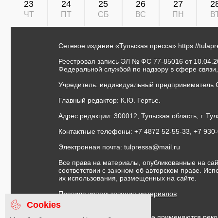
23
24
25
26
27
2
ЧТ
ПТ
СБ
ВС
ПН
В
Сетевое издание «Тульская пресса»
https://tulap
Реестровая запись ЭЛ № ФС 77-85016 от 10.04.20
Федеральной службой по надзору в сфере связи
Учредитель: индивидуальный предприниматель 
Главный редактор: К.Ю. Гертье.
Адрес редакции: 300012, Тульская область, г. Тул
Контактные телефоны: +7 4872 52-55-33, +7 930
Электронная почта:
tulpressa@mail.ru
Все права на материалы, опубликованные на сай
соответствии с законом об авторском праве. Ис
их использования, размещенных на сайте.
Правила использования материалов
Договор публичной оферты
Cookies
На информационном ресурсе применяются реко