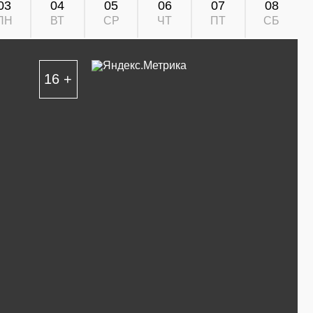
03
04
05
06
07
08
ПН
ВТ
СР
ЧТ
ПТ
СБ
16 +