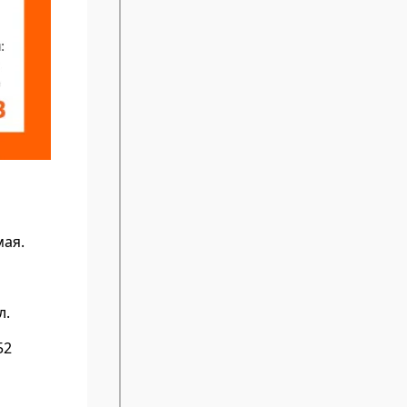
мая.
л.
52