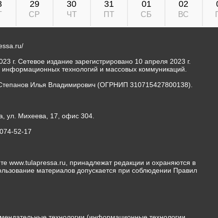
8
29
30
31
01
02
Т
СР
ЧТ
ПТ
СБ
ВС
ressa.ru/
23 г. Сетевое издание зарегистрировано 10 апреля 2023 г.
, информационных технологий и массовых коммуникаций.
Степанов Илья Владимирович (ОГРНИП 310715427800138).
а, ул. Михеева, 17, офис 304.
-074-52-17
те www.tulapressa.ru, принадлежат редакции и охраняются в
пользование материалов допускается при соблюдении Правил
мендательные технологии (информационные технологии