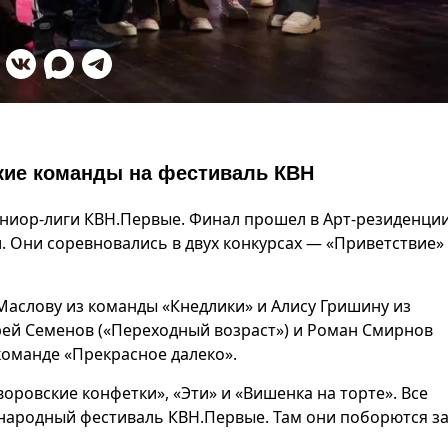
кие команды на фестиваль КВН
юниор-лиги КВН.Первые. Финал прошел в Арт-резиденци
и. Они соревновались в двух конкурсах — «Приветствие»
аслову из команды «Кнедлики» и Алису Гришину из
рей Семенов («Переходный возраст») и Роман Смирнов
команде «Прекрасное далеко».
оровские конфетки», «Эти» и «Вишенка на торте». Все
ародный фестиваль КВН.Первые. Там они поборются за