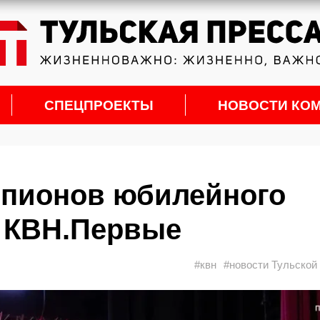
СПЕЦПРОЕКТЫ
НОВОСТИ КО
мпионов юбилейного
и КВН.Первые
#квн
#новости Тульской