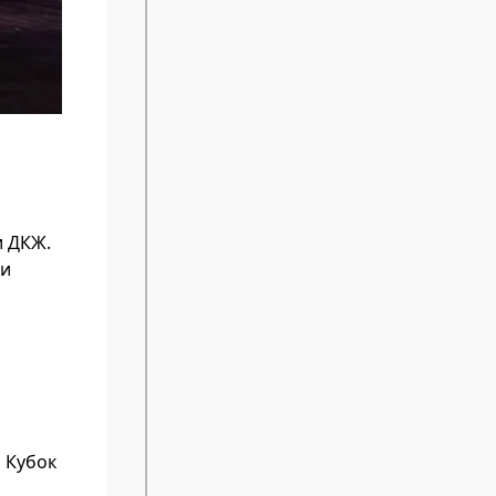
и ДКЖ.
 и
 Кубок