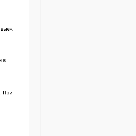
вые».
м в
. При