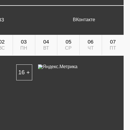
33
ВКонтакте
02
03
04
05
06
07
ВС
ПН
ВТ
СР
ЧТ
ПТ
16 +