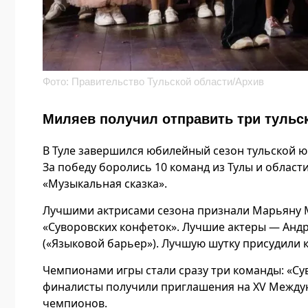
Фото: Правительство Тульской области/Архив
Миляев получил отправить три тульс
В Туле завершился юбилейный сезон тульской 
За победу боролись 10 команд из Тулы и област
«Музыкальная сказка».
Лучшими актрисами сезона признали Марьяну М
«Суворовских конфеток». Лучшие актеры — Анд
(«Языковой барьер»). Лучшую шутку присудили 
Чемпионами игры стали сразу три команды: «Сув
финалисты получили приглашения на XV Междун
чемпионов.