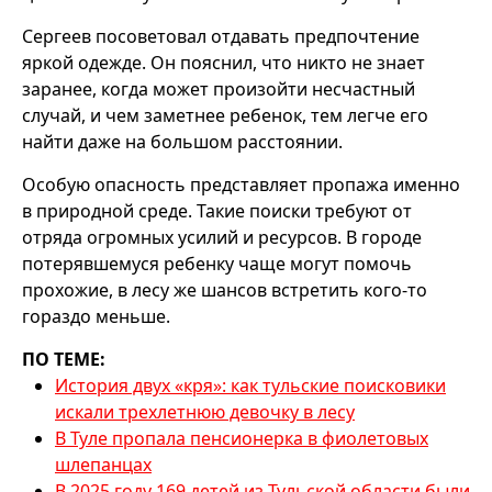
Сергеев посоветовал отдавать предпочтение
яркой одежде. Он пояснил, что никто не знает
заранее, когда может произойти несчастный
случай, и чем заметнее ребенок, тем легче его
найти даже на большом расстоянии.
Особую опасность представляет пропажа именно
в природной среде. Такие поиски требуют от
отряда огромных усилий и ресурсов. В городе
потерявшемуся ребенку чаще могут помочь
прохожие, в лесу же шансов встретить кого-то
гораздо меньше.
ПО ТЕМЕ:
История двух «кря»: как тульские поисковики
искали трехлетнюю девочку в лесу
В Туле пропала пенсионерка в фиолетовых
шлепанцах
В 2025 году 169 детей из Тульской области были