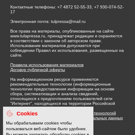
Контактные телефоны: +7 4872 52-55-33, +7 930-074-52-
17
Электронная почта:
tulpressa@mail.ru
Все права на материалы, опубликованные на сайте
www.tulapressa.ru, принадлежат редакции и охраняются
в соответствии с законом об авторском праве.
Использование материалов допускается при
соблюдении Правил их использования, размещенных на
сайте.
Правила использования материалов
Договор публичной оферты
На информационном ресурсе применяются
рекомендательные технологии (информационные
технологии предоставления информации на основе
сбора, систематизации и анализа сведений,
относящихся к предпочтениям пользователей сети
"Интернет", находящихся на территории Российской
Федерации)
Cookies
Правила применения рекомендательных технологий
Политика в отношении обработки персональных данных
Политика обработки файлов cookie
Мы обрабатываем cookies чтобы
пользоваться веб-сайтом было удобнее.
Вы можете запретить обработку cookies в