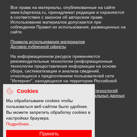
Все права на материалы, опубликованные на сайте
www.tulapressa.ru, принадлежат редакции и охраняются
в соответствии с законом об авторском праве.
Использование материалов допускается при
соблюдении Правил их использования, размещенных на
сайте.
Правила использования материалов
Договор публичной оферты
На информационном ресурсе применяются
рекомендательные технологии (информационные
технологии предоставления информации на основе
сбора, систематизации и анализа сведений,
относящихся к предпочтениям пользователей сети
"Интернет", находящихся на территории Российской
Федерации)
Cookies
Правила применения рекомендательных технологий
Политика в отношении обработки персональных данных
Политика обработки файлов cookie
Мы обрабатываем cookies чтобы
пользоваться веб-сайтом было удобнее.
Вы можете запретить обработку cookies в
16 +
настройках браузера.
Подробнее...
Принять