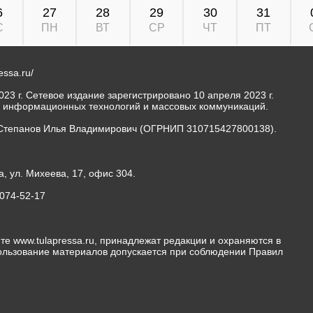
6
27
28
29
30
31
С
ПН
ВТ
СР
ЧТ
ПТ
ressa.ru/
23 г. Сетевое издание зарегистрировано 10 апреля 2023 г.
, информационных технологий и массовых коммуникаций.
Степанов Илья Владимирович (ОГРНИП 310715427800138).
а, ул. Михеева, 17, офис 304.
-074-52-17
те www.tulapressa.ru, принадлежат редакции и охраняются в
пользование материалов допускается при соблюдении Правил