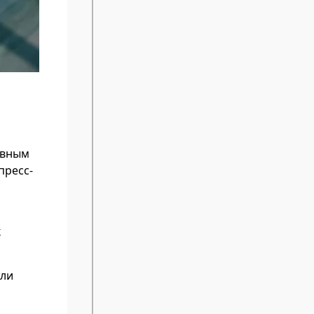
овным
пресс-
к
или