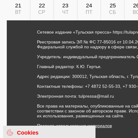
21
22
23
24
25
2
ВТ
СР
ЧТ
ПТ
СБ
В
Сетевое издание «Тульская пресса»
https://tulap
Реестровая запись ЭЛ № ФС 77-85016 от 10.04.20
Федеральной службой по надзору в сфере связи
Учредитель: индивидуальный предприниматель 
Главный редактор: К.Ю. Гертье.
Адрес редакции: 300012, Тульская область, г. Тул
Контактные телефоны: +7 4872 52-55-33, +7 930
Электронная почта:
tulpressa@mail.ru
Все права на материалы, опубликованные на сай
соответствии с законом об авторском праве. Ис
их использования, размещенных на сайте.
Правила использования материалов
Договор публичной оферты
Cookies