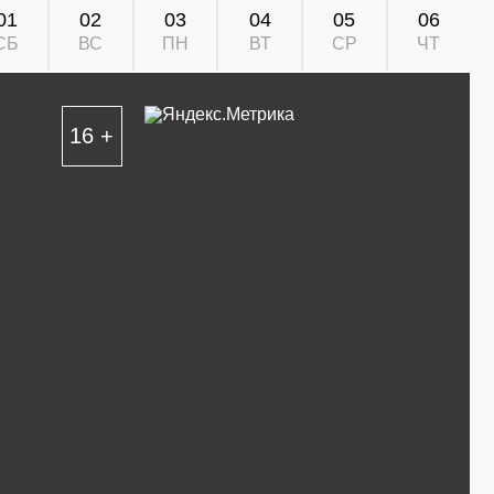
01
02
03
04
05
06
СБ
ВС
ПН
ВТ
СР
ЧТ
16 +