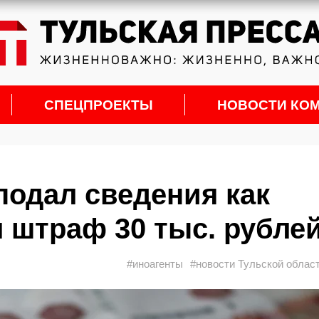
СПЕЦПРОЕКТЫ
НОВОСТИ КО
подал сведения как
л штраф 30 тыс. рубле
#иноагенты
#новости Тульской облас