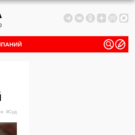
МПАНИЙ
й
ти
#Суд