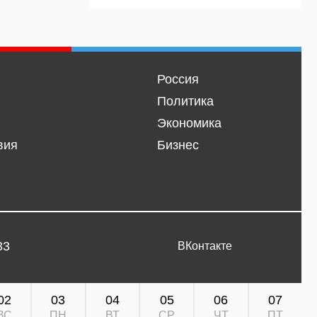
Россия
Политика
Экономика
вия
Бизнес
33
ВКонтакте
02
03
04
05
06
07
ВС
ПН
ВТ
СР
ЧТ
ПТ