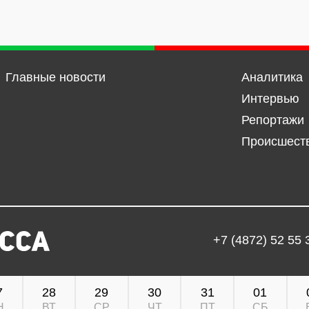
Главные новости
Аналитика
Интервью
Репортажи
Происшест
+7 (4872) 52 55 
7
28
29
30
31
01
Н
ВТ
СР
ЧТ
ПТ
СБ