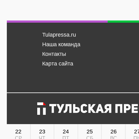
Tulapressa.ru
Наша команда
Контакты
Карта сайта
22
23
24
25
26
2
СР
ЧТ
ПТ
СБ
ВС
П