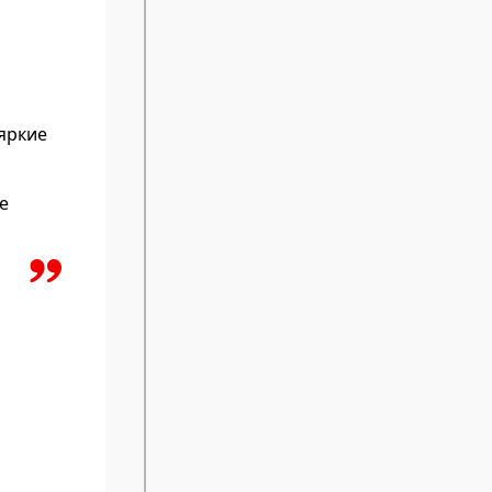
 яркие
е