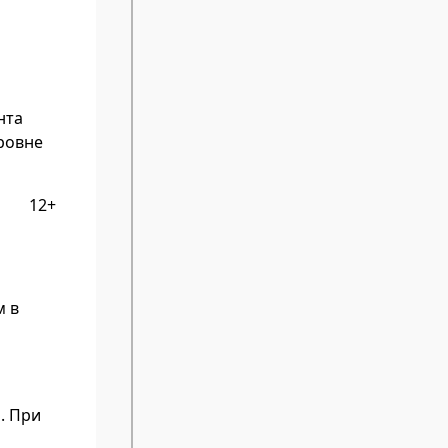
нта
уровне
12+
м в
. При