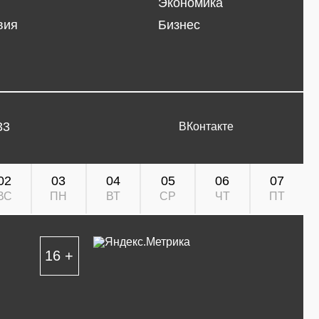
Экономика
вия
Бизнес
33
ВКонтакте
02
03
04
05
06
07
ВС
ПН
ВТ
СР
ЧТ
ПТ
16 +