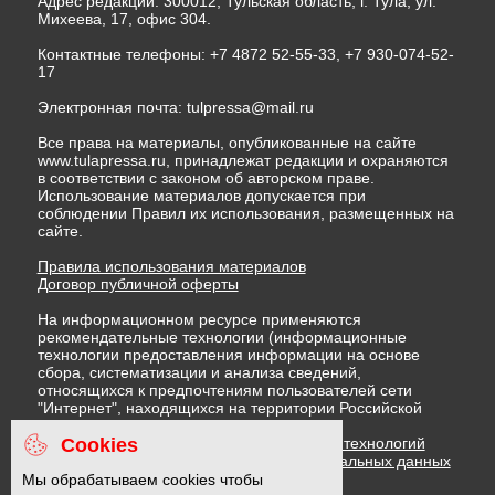
Адрес редакции: 300012, Тульская область, г. Тула, ул.
Михеева, 17, офис 304.
Контактные телефоны: +7 4872 52-55-33, +7 930-074-52-
17
Электронная почта:
tulpressa@mail.ru
Все права на материалы, опубликованные на сайте
www.tulapressa.ru, принадлежат редакции и охраняются
в соответствии с законом об авторском праве.
Использование материалов допускается при
соблюдении Правил их использования, размещенных на
сайте.
Правила использования материалов
Договор публичной оферты
На информационном ресурсе применяются
рекомендательные технологии (информационные
технологии предоставления информации на основе
сбора, систематизации и анализа сведений,
относящихся к предпочтениям пользователей сети
"Интернет", находящихся на территории Российской
Федерации)
Cookies
Правила применения рекомендательных технологий
Политика в отношении обработки персональных данных
Политика обработки файлов cookie
Мы обрабатываем cookies чтобы