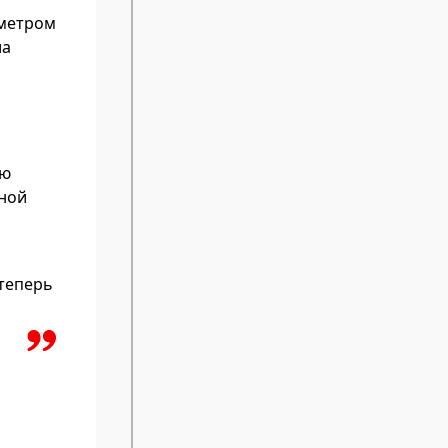
аметром
ла
ью
шной
 теперь