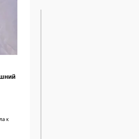
ишний
ла к