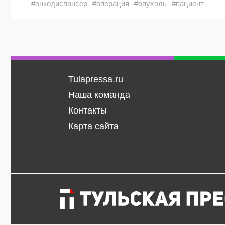
#онкодиспансер
#операция
#опухоль
#пациент
Tulapressa.ru
Наша команда
Контакты
Карта сайта