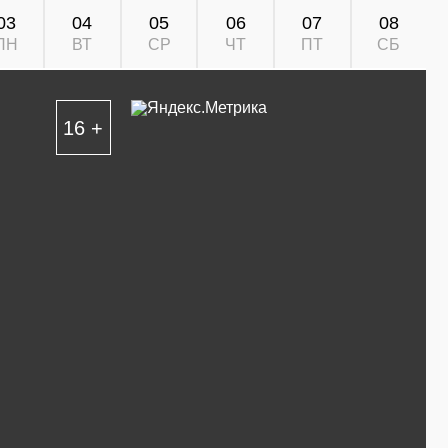
03
04
05
06
07
08
ПН
ВТ
СР
ЧТ
ПТ
СБ
16 +