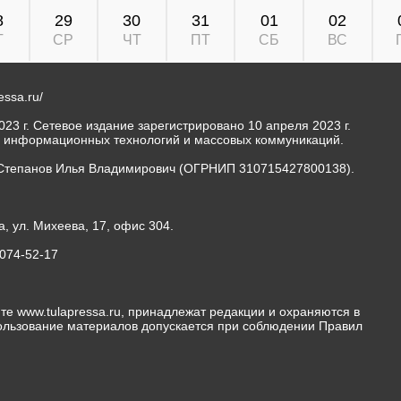
8
29
30
31
01
02
Т
СР
ЧТ
ПТ
СБ
ВС
ressa.ru/
23 г. Сетевое издание зарегистрировано 10 апреля 2023 г.
, информационных технологий и массовых коммуникаций.
Степанов Илья Владимирович (ОГРНИП 310715427800138).
а, ул. Михеева, 17, офис 304.
-074-52-17
те www.tulapressa.ru, принадлежат редакции и охраняются в
пользование материалов допускается при соблюдении Правил