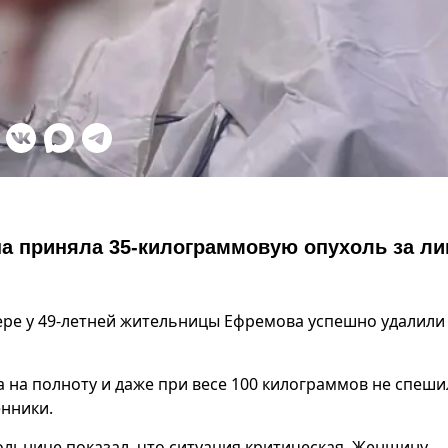
на приняла 35-килограммовую опухоль за л
ере у 49-летней жительницы Ефремова успешно удалили
 на полноту и даже при весе 100 килограммов не спеши
енники.
льнице показал, что ситуация критическая. Женщину