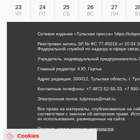
23
24
25
26
27
2
ЧТ
ПТ
СБ
ВС
ПН
В
Сетевое издание «Тульская пресса»
https://tulap
Реестровая запись ЭЛ № ФС 77-85016 от 10.04.20
Федеральной службой по надзору в сфере связи
Учредитель: индивидуальный предприниматель 
Главный редактор: К.Ю. Гертье.
Адрес редакции: 300012, Тульская область, г. Тул
Контактные телефоны: +7 4872 52-55-33, +7 930
Электронная почта:
tulpressa@mail.ru
Все права на материалы, опубликованные на сай
соответствии с законом об авторском праве. Ис
их использования, размещенных на сайте.
Правила использования материалов
Договор публичной оферты
Cookies