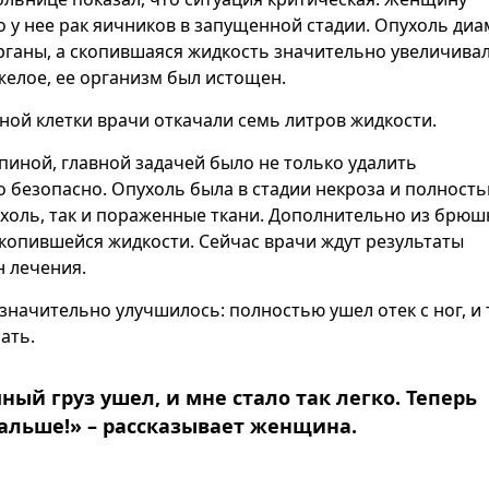
о у нее рак яичников в запущенной стадии. Опухоль ди
рганы, а скопившаяся жидкость значительно увеличива
елое, ее организм был истощен.
дной клетки врачи откачали семь литров жидкости.
иной, главной задачей было не только удалить
о безопасно. Опухоль была в стадии некроза и полност
ухоль, так и пораженные ткани. Дополнительно из брю
копившейся жидкости. Сейчас врачи ждут результаты
н лечения.
начительно улучшилось: полностью ушел отек с ног, и
ать.
ный груз ушел, и мне стало так легко. Теперь
 дальше!» – рассказывает женщина.