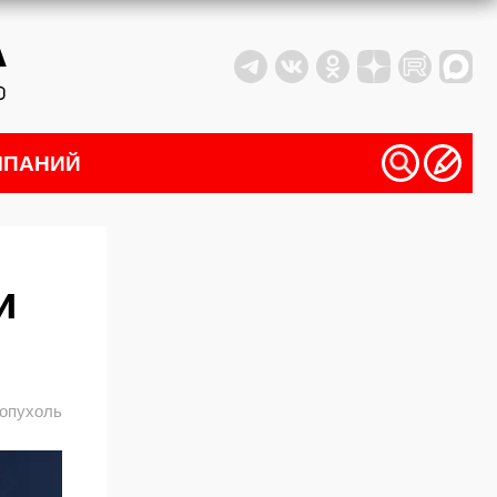
МПАНИЙ
и
опухоль