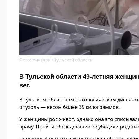
Фото: минздрав Тульской области
В Тульской области 49-летняя женщи
вес
В Тульском областном онкологическом диспанс
опухоль — весом более 35 килограммов.
У женщины рос живот, однако она это списывала
врачу. Пройти обследование ее убедили родств
Первичный осмотр в Ефремовской областной бо