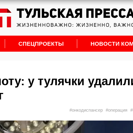
СПЕЦПРОЕКТЫ
НОВОСТИ КО
оту: у тулячки удалил
г
#онкодиспансер
#операция
#