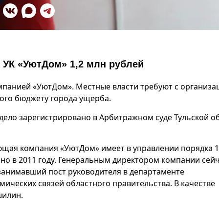
 УК «УютДом» 1,2 млн рублей
мпанией «УютДом». Местные власти требуют с организа
ного бюджету города ущерба.
дело зарегистрировано в Арбитражном суде Тульской о
яющая компания «УютДом» имеет в управлении порядка 
но в 2011 году. Генеральным директором компании сей
занимавший пост руководителя в департаменте
ических связей областного правительства. В качестве
шилин.