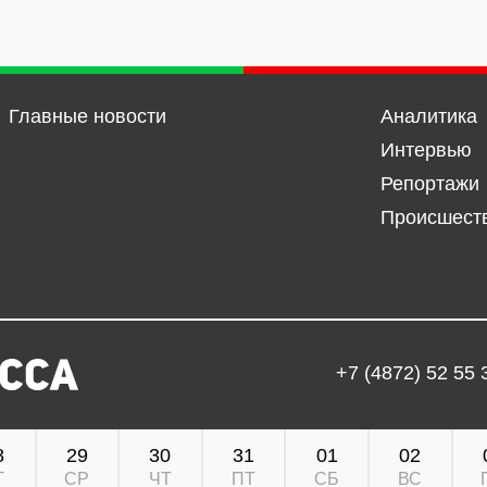
Главные новости
Аналитика
Интервью
Репортажи
Происшест
+7 (4872) 52 55 
8
29
30
31
01
02
Т
СР
ЧТ
ПТ
СБ
ВС