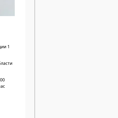
ции 1
бласти
100
час