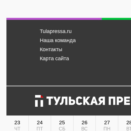
Tulapressa.ru
Наша команда
Контакты
Карта сайта
23
24
25
26
27
2
ЧТ
ПТ
СБ
ВС
ПН
В