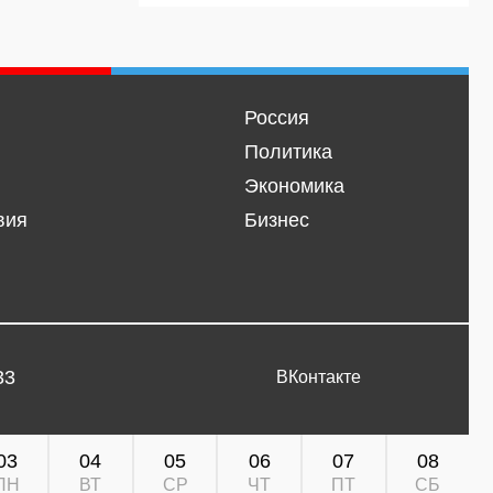
Россия
Политика
Экономика
вия
Бизнес
33
ВКонтакте
03
04
05
06
07
08
ПН
ВТ
СР
ЧТ
ПТ
СБ