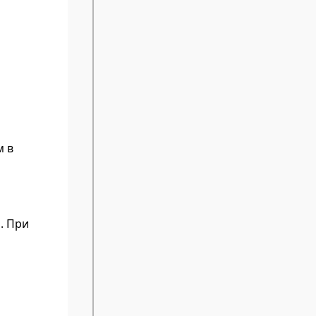
м в
. При