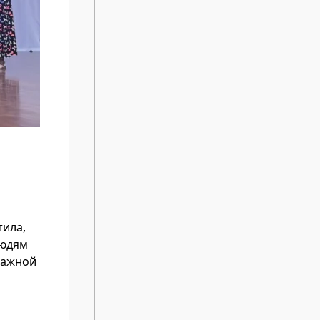
тила,
людям
важной