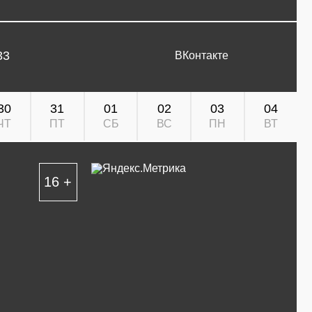
33
ВКонтакте
30
31
01
02
03
04
ЧТ
ПТ
СБ
ВС
ПН
ВТ
16 +