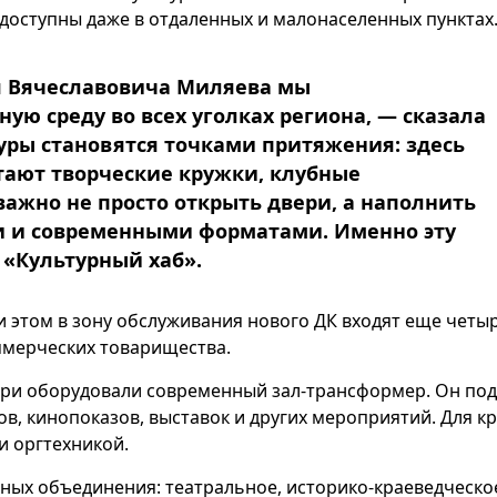
 доступны даже в отдаленных и малонаселенных пунктах
я Вячеславовича Миляева мы
ую среду во всех уголках региона, — сказала
уры становятся точками притяжения: здесь
тают творческие кружки, клубные
ажно не просто открыть двери, а наполнить
и и современными форматами. Именно эту
 «Культурный хаб».
и этом в зону обслуживания нового ДК входят еще четы
ммерческих товарищества.
три оборудовали современный зал-трансформер. Он по
ов, кинопоказов, выставок и других мероприятий. Для к
и оргтехникой.
ных объединения: театральное, историко-краеведческо