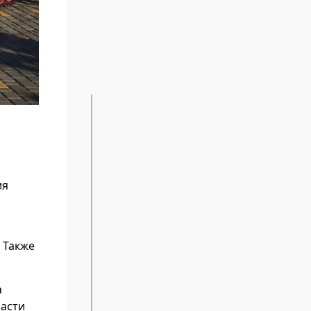
ия
 Также
а
ласти