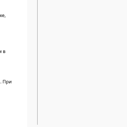
хе,
м в
. При