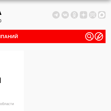
МПАНИЙ
ш
 области