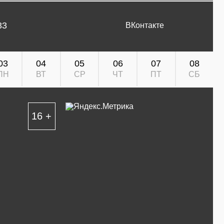
33
ВКонтакте
03
04
05
06
07
08
ПН
ВТ
СР
ЧТ
ПТ
СБ
16 +