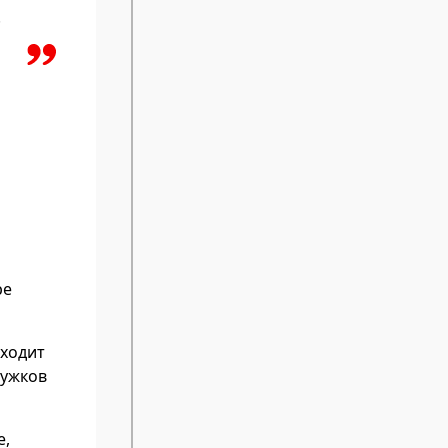
.
ре
дходит
ружков
е,