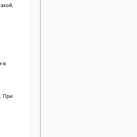
такой,
м в
. При