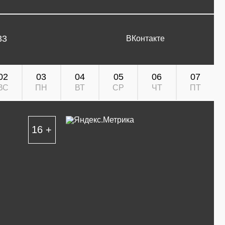
33
ВКонтакте
02
03
04
05
06
07
ВС
ПН
ВТ
СР
ЧТ
ПТ
16 +