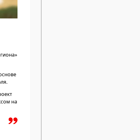
егиона»
 основе
ля.
роект
ксом на