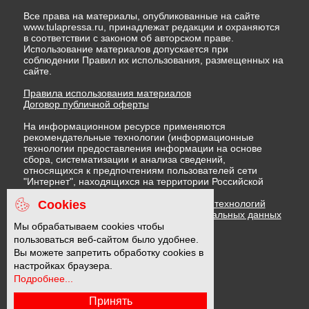
Все права на материалы, опубликованные на сайте
www.tulapressa.ru, принадлежат редакции и охраняются
в соответствии с законом об авторском праве.
Использование материалов допускается при
соблюдении Правил их использования, размещенных на
сайте.
Правила использования материалов
Договор публичной оферты
На информационном ресурсе применяются
рекомендательные технологии (информационные
технологии предоставления информации на основе
сбора, систематизации и анализа сведений,
относящихся к предпочтениям пользователей сети
"Интернет", находящихся на территории Российской
Федерации)
Cookies
Правила применения рекомендательных технологий
Политика в отношении обработки персональных данных
Политика обработки файлов cookie
Мы обрабатываем cookies чтобы
пользоваться веб-сайтом было удобнее.
Вы можете запретить обработку cookies в
16 +
настройках браузера.
Подробнее...
Принять