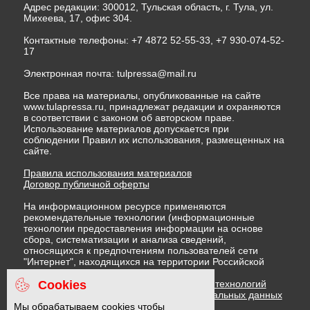
Адрес редакции: 300012, Тульская область, г. Тула, ул.
Михеева, 17, офис 304.
Контактные телефоны: +7 4872 52-55-33, +7 930-074-52-
17
Электронная почта:
tulpressa@mail.ru
Все права на материалы, опубликованные на сайте
www.tulapressa.ru, принадлежат редакции и охраняются
в соответствии с законом об авторском праве.
Использование материалов допускается при
соблюдении Правил их использования, размещенных на
сайте.
Правила использования материалов
Договор публичной оферты
На информационном ресурсе применяются
рекомендательные технологии (информационные
технологии предоставления информации на основе
сбора, систематизации и анализа сведений,
относящихся к предпочтениям пользователей сети
"Интернет", находящихся на территории Российской
Федерации)
Cookies
Правила применения рекомендательных технологий
Политика в отношении обработки персональных данных
Политика обработки файлов cookie
Мы обрабатываем cookies чтобы