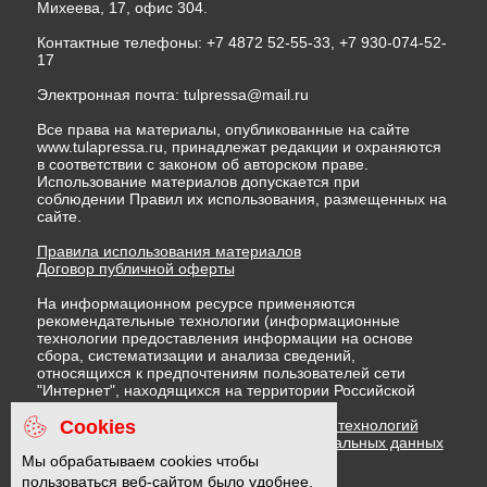
Михеева, 17, офис 304.
Контактные телефоны: +7 4872 52-55-33, +7 930-074-52-
17
Электронная почта:
tulpressa@mail.ru
Все права на материалы, опубликованные на сайте
www.tulapressa.ru, принадлежат редакции и охраняются
в соответствии с законом об авторском праве.
Использование материалов допускается при
соблюдении Правил их использования, размещенных на
сайте.
Правила использования материалов
Договор публичной оферты
На информационном ресурсе применяются
рекомендательные технологии (информационные
технологии предоставления информации на основе
сбора, систематизации и анализа сведений,
относящихся к предпочтениям пользователей сети
"Интернет", находящихся на территории Российской
Федерации)
Cookies
Правила применения рекомендательных технологий
Политика в отношении обработки персональных данных
Политика обработки файлов cookie
Мы обрабатываем cookies чтобы
пользоваться веб-сайтом было удобнее.