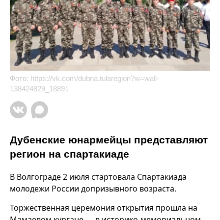
Фото:
https://vk.com/dubna.tularegion?w=wall-
138424829_18891
Дубенские юнармейцы представляют
регион на спартакиаде
В Волгограде 2 июля стартовала Спартакиада
молодежи России допризывного возраста.
Торжественная церемония открытия прошла на
Мамаевом кургане — в историко-мемориальном