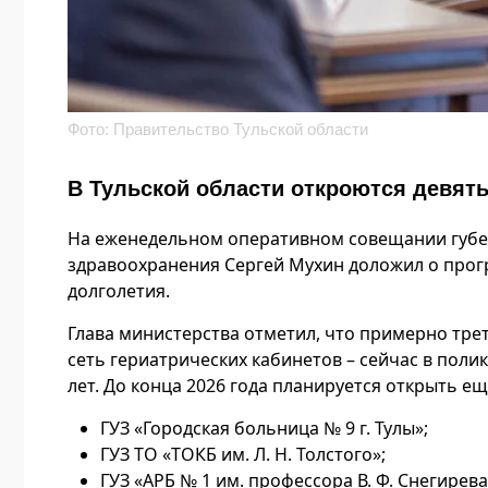
Фото: Правительство Тульской области
В Тульской области откроются девять
На еженедельном оперативном совещании губе
здравоохранения Сергей Мухин доложил о прог
долголетия.
Глава министерства отметил, что примерно трет
сеть гериатрических кабинетов – сейчас в пол
лет. До конца 2026 года планируется открыть ещ
ГУЗ «Городская больница № 9 г. Тулы»;
ГУЗ ТО «ТОКБ им. Л. Н. Толстого»;
ГУЗ «АРБ № 1 им. профессора В. Ф. Снегирева