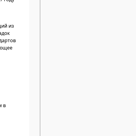
щий из
адок
ндартов
ающее
м в