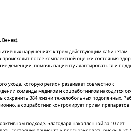
. Венев).
нитивных нарушениях: к трем действующим кабинетам
а происходит после комплексной оценки состояния здор
итие деменции, помочь пациенту адаптироваться и под
го ухода, которую регион развивает совместно с
дении команды медиков и соцработников находится ок
ось сохранить 384 жизни тяжелобольных подопечных. Ра
нционно, а соцработник контролирует прием препаратов 
оактивном подходе. Благодаря накопленной за 10 лет
ать состояние пациента и прогнозировать риски. К 202