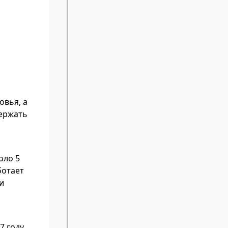
овья, а
держать
оло 5
ботает
и
7 году