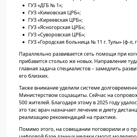
ГУЗ «ДГБ № 1»;
ГУЗ «Кимовская ЦРБ»;
ГУЗ «Киреевская ЦРБ»;
ГУЗ «Ясногорская ЦРБ»;
ГУЗ «Суворовская ЦРБ»;
ГУЗ «Городская больница № 11 г. Тулы» (ф-л, г
Параллельно развивается сеть помощи при ког
прибавится столько же новых. Направление туд
главная задача специалистов – замедлить разв
его близких.
Также внимание уделили системе долговременно
Министерством соцзащиты. Сейчас на сопровож
500 жителей. Благодаря этому в 2025 году удал
это так: врач назначает лечение и диету диста
реализацию рекомендаций на практике.
Помимо этого, на совещании поговорили и о пр
цифровой базе данных медики смогут моделиров