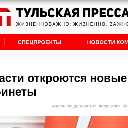
СПЕЦПРОЕКТЫ
НОВОСТИ КО
ласти откроются новые
бинеты
#активное долголетие
#гериатрия
#з