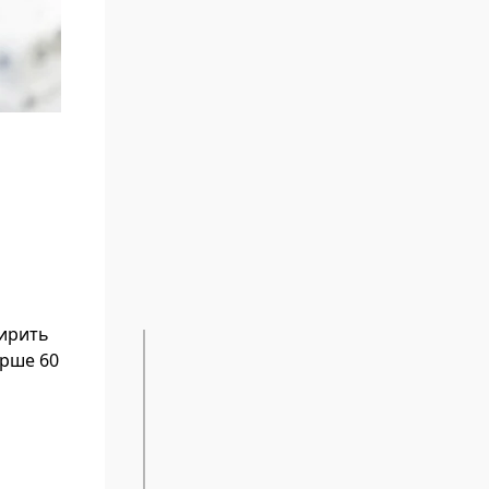
ширить
арше 60