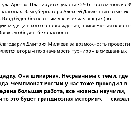
ула-Арена». Планируется участие 250 спортсменов из 3
октагонах. Замгубернатора Алексей Давлетшин отметил,
. Вход будет бесплатным для всех желающих (по
ации медицинского сопровождения, привлечения волонт
блоком обсудят безопасность.
благодарил Дмитрия Миляева за возможность провести
 является вторым по значимости турниром в смешанных
адку. Она шикарная. Несравнима с теми, где
да. Чемпионат России у нас тоже проходил в
едена большая работа, все нюансы изучили,
то это будет грандиозная история», — сказал