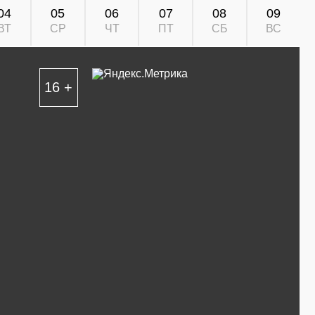
04
05
06
07
08
09
ВТ
СР
ЧТ
ПТ
СБ
ВС
16 +