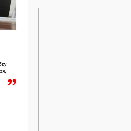
бку
ря.