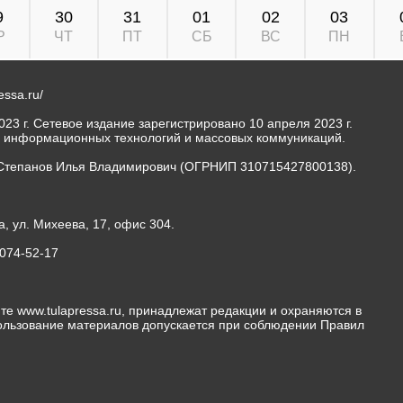
9
30
31
01
02
03
Р
ЧТ
ПТ
СБ
ВС
ПН
ressa.ru/
23 г. Сетевое издание зарегистрировано 10 апреля 2023 г.
, информационных технологий и массовых коммуникаций.
Степанов Илья Владимирович (ОГРНИП 310715427800138).
а, ул. Михеева, 17, офис 304.
-074-52-17
те www.tulapressa.ru, принадлежат редакции и охраняются в
пользование материалов допускается при соблюдении Правил