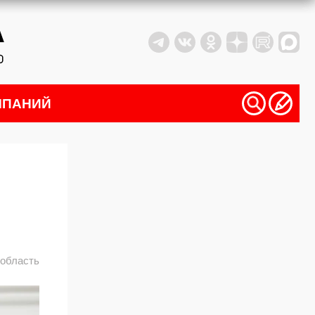
МПАНИЙ
й
 область