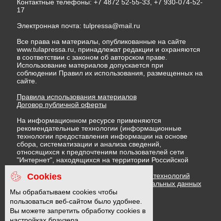
Контактные телефоны: +7 4872 52-55-33, +7 930-074-52-
17
Электронная почта:
tulpressa@mail.ru
Все права на материалы, опубликованные на сайте
www.tulapressa.ru, принадлежат редакции и охраняются
в соответствии с законом об авторском праве.
Использование материалов допускается при
соблюдении Правил их использования, размещенных на
сайте.
Правила использования материалов
Договор публичной оферты
На информационном ресурсе применяются
рекомендательные технологии (информационные
технологии предоставления информации на основе
сбора, систематизации и анализа сведений,
относящихся к предпочтениям пользователей сети
"Интернет", находящихся на территории Российской
Федерации)
Cookies
Правила применения рекомендательных технологий
Политика в отношении обработки персональных данных
Политика обработки файлов cookie
Мы обрабатываем cookies чтобы
пользоваться веб-сайтом было удобнее.
Вы можете запретить обработку cookies в
16 +
настройках браузера.