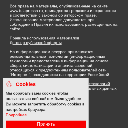
Все права на материалы, опубликованные на сайте
www.tulapressa.ru, принадлежат редакции и охраняются
в соответствии с законом об авторском праве.
Использование материалов допускается при
соблюдении Правил их использования, размещенных на
сайте.
Правила использования материалов
Договор публичной оферты
На информационном ресурсе применяются
рекомендательные технологии (информационные
технологии предоставления информации на основе
сбора, систематизации и анализа сведений,
относящихся к предпочтениям пользователей сети
"Интернет", находящихся на территории Российской
Федерации)
Cookies
Правила применения рекомендательных технологий
Политика в отношении обработки персональных данных
Политика обработки файлов cookie
Мы обрабатываем cookies чтобы
пользоваться веб-сайтом было удобнее.
Вы можете запретить обработку cookies в
16 +
настройках браузера.
Подробнее...
Принять