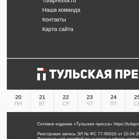
Tulapressa.ru
Наша команда
Контакты
Карта сайта
20
21
22
23
24
2
ПН
ВТ
СР
ЧТ
ПТ
С
Сетевое издание «Тульская пресса»
https://tulap
Реестровая запись ЭЛ № ФС 77-85016 от 10.04.20
Федеральной службой по надзору в сфере связи