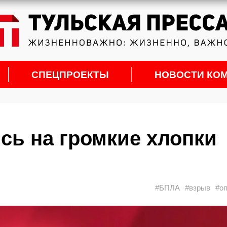
СПЕЦПРОЕКТЫ
НОВОСТИ КО
сь на громкие хлопки
#БПЛА
#взрыв
#о