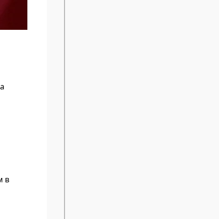
на
м в