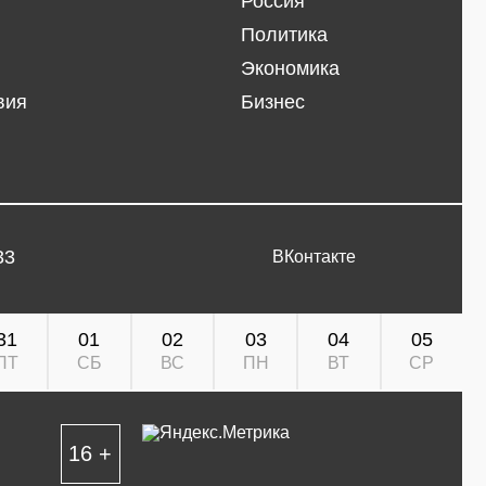
Россия
Политика
Экономика
вия
Бизнес
33
ВКонтакте
31
01
02
03
04
05
ПТ
СБ
ВС
ПН
ВТ
СР
16 +