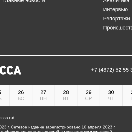
Главные новости
Аналитика
Интервью
Репортажи
Происшест
+7 (4872) 52 55 
5
26
27
28
29
30
Б
ВС
ПН
ВТ
СР
ЧТ
ressa.ru/
23 г. Сетевое издание зарегистрировано 10 апреля 2023 г.
, информационных технологий и массовых коммуникаций.