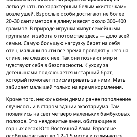
легко узнать по характерным белым «кисточкам»
возле ушей. Взрослые особи достигают не более
20–30 сантиметров в длину и весят около 300–400
граммов. В природе игрунки живут семейными
группами, и забота о потомстве здесь — дело всей
семьи. Самую большую нагрузку берет на себя
отец: малыши почти все время проводят у него на
спине, не слезая с нее. Так они познают мир и
чувствуют себя в безопасности. К уходу за
детенышами подключается и старший брат,
который помогает присматривать за ними. Мать
забирает малышей только на время кормления.
Кроме того, несколькими днями ранее пополнение
случилось и в старом здании экзотариума. Там
появились на свет четверо маленьких бамбуковых
полозов. Это неядовитые змеи, обитающие в
горных лесах Юго-Восточной Азии. Взрослые
особи вырастают до 1,2–1,5 метра и отличаются