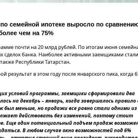
 по семейной ипотеке выросло по сравнению
 более чем на 75%
рамме почти на 20 млрд рублей. По итогам июня семейн
х сделок банка. Наиболее активными заемщиками стал
 также Республики Татарстан.
й результат в этом году после январского пика, когда 
щих условий программы, заемщики сформировали два
лась на декабрь – январь, когда завершалось правило
 был меньше, но продажи все равно стали одними из
должает действовать без изменений, поэтому стоит
те. Еще один потенциальный подъем продаж возможе
уждаться. В любом случае окно возможностей под 6%
», – отметил старший вице-президент, руководител