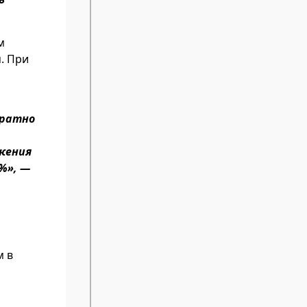
м
. При
кратно
лжения
%», —
м в