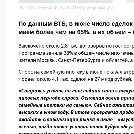
Фото: ИИ генерация ООО Центр информации
По данным ВТБ, в июне число сделок
маем более чем на 65%, а их объем –
Заключено около 2,8 тыс. договоров по госпрог
программа заняла 38% в общем числе ипотечны
жители Москвы, Санкт-Петербурга и областей, а
Спрос на семейную ипотеку в июне показал второ
провел около 4,1 тыс. сделок на 27 млрд рублей.
«Стараясь успеть на «последний сеанс» теку
пиковых периода спроса. Основная волна приш
семейные ипотеки на семью». Сейчас ажиотаж
высоких в этом году. В итоге программа про
ожидать стабилизации рынка в июле – авгус
осенью, когда новые условия вновь будут обс
остается для семейных заемщиков открытым