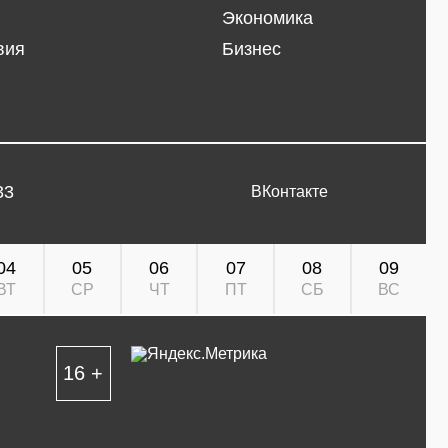
Экономика
вия
Бизнес
33
ВКонтакте
04
05
06
07
08
09
ВТ
СР
ЧТ
ПТ
СБ
ВС
16 +