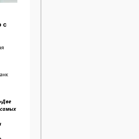
 с
ая
и
банк
 «Две
 самых
н
ь