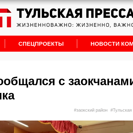
СПЕЦПРОЕКТЫ
НОВОСТИ КО
ообщался с заокчанам
лка
#заокский район
#Тульская