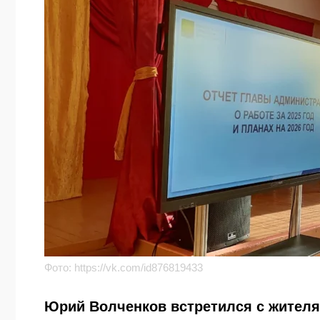
Фото:
https://vk.com/id876819433
Юрий Волченков встретился с жителя