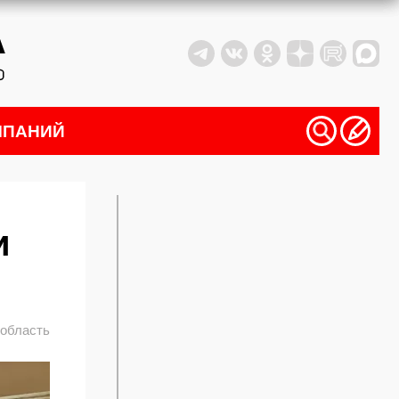
МПАНИЙ
и
 область