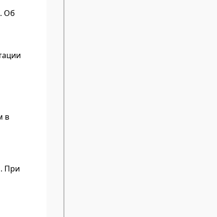
. Об
тации
м в
. При