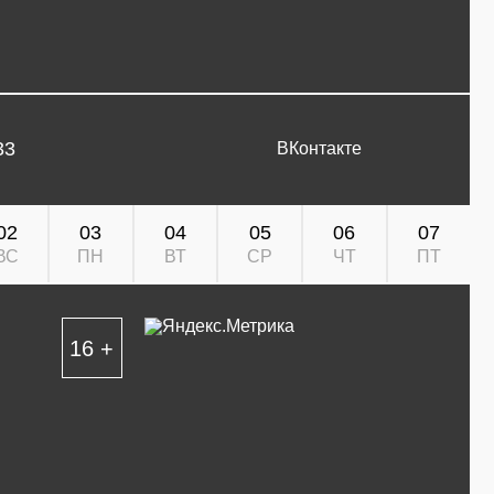
33
ВКонтакте
02
03
04
05
06
07
ВС
ПН
ВТ
СР
ЧТ
ПТ
16 +